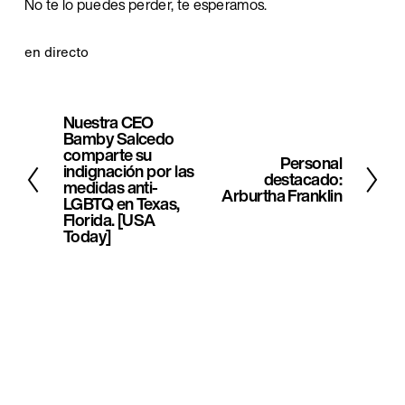
No te lo puedes perder, te esperamos.
en directo
Nuestra CEO
A
Bamby Salcedo
n
comparte su
Personal
S
indignación por las
t
destacado:
medidas anti-
i
Arburtha Franklin
LGBTQ en Texas,
e
Florida. [USA
g
r
Today]
u
i
i
o
e
r
n
t
e