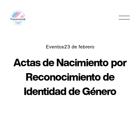
A
b
r
i
r
Eventos
23 de febrero
m
Actas de Nacimiento por
e
n
Reconocimiento de
ú
Identidad de Género