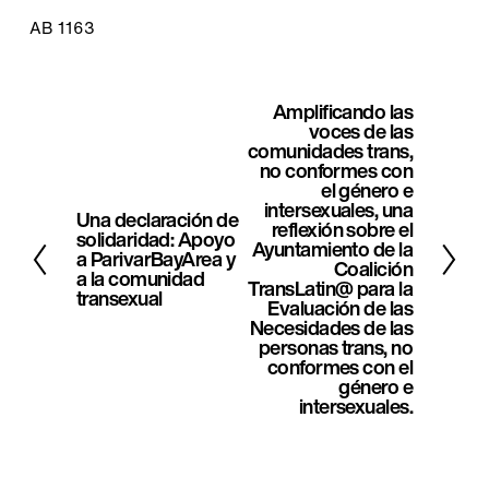
AB 1163
Amplificando las
S
voces de las
i
comunidades trans,
no conformes con
g
el género e
intersexuales, una
u
Una declaración de
A
reflexión sobre el
solidaridad: Apoyo
i
Ayuntamiento de la
n
a ParivarBayArea y
Coalición
e
a la comunidad
t
TransLatin@ para la
transexual
n
Evaluación de las
e
Necesidades de las
t
personas trans, no
r
e
conformes con el
i
género e
intersexuales.
o
r