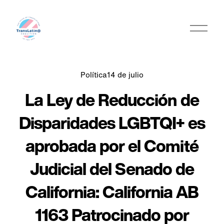
A
b
r
i
r
Política
14 de julio
m
La Ley de Reducción de
e
n
Disparidades LGBTQI+ es
ú
aprobada por el Comité
Judicial del Senado de
California: California AB
1163 Patrocinado por