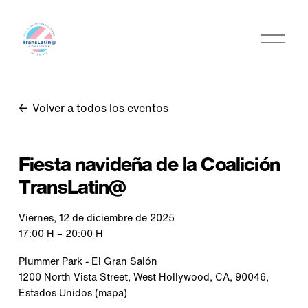
A
b
r
i
r
Volver a todos los eventos
m
e
n
Fiesta navideña de la Coalición
ú
TransLatin@
Viernes, 12 de diciembre de 2025
17:00 H
20:00 H
Plummer Park - El Gran Salón
1200 North Vista Street
West Hollywood, CA, 90046
Estados Unidos
(mapa)