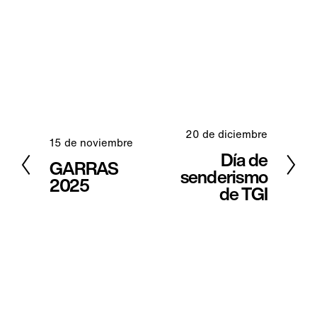
20 de diciembre
S
15 de noviembre
A
Día de
i
GARRAS
n
senderismo
g
2025
t
de TGI
u
e
i
r
e
i
n
o
t
r
e