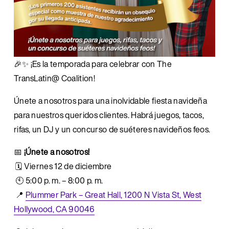
🎉✨ ¡Es la temporada para celebrar con The 
TransLatin@ Coalition!
Únete a nosotros para una inolvidable fiesta navideña 
para nuestros queridos clientes. Habrá juegos, tacos, 
rifas, un DJ y un concurso de suéteres navideños feos.
📅 
¡Únete a nosotros!
 🗓️ Viernes 12 de diciembre
 🕙 5:00 p. m. – 8:00 p. m.
 📍 
Plummer Park – Great Hall, 1200 N Vista St, West
Hollywood, CA 90046