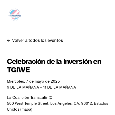
A
b
r
i
r
Volver a todos los eventos
m
e
n
Celebración de la inversión en
ú
TGIWE
Miércoles, 7 de mayo de 2025
9 DE LA MAÑANA
11 DE LA MAÑANA
La Coalición TransLatin@
500 West Temple Street
Los Angeles, CA, 90012
Estados
Unidos
(mapa)