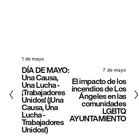
1 de mayo
A
DÍA DE MAYO:
n
7 de mayo
S
Una Causa,
t
El impacto de los
i
Una Lucha -
e
incendios de Los
g
¡Trabajadores
Ángeles en las
r
u
Unidos! (¡Una
comunidades
i
Causa, Una
i
LGBTQ
o
Lucha -
e
AYUNTAMIENTO
Trabajadores
r
n
Unidos!)
t